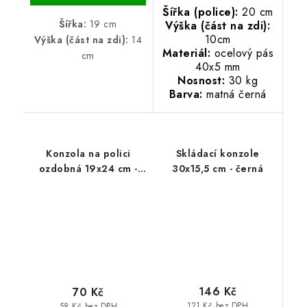
Šířka (police):
20 cm
Šířka:
19 cm
Výška (část na zdi):
10cm
Výška (část na zdi):
14
Materiál:
ocelový pás
cm
40x5 mm
Nosnost:
30 kg
Barva:
matná černá
Konzola na polici
Skládací konzole
ozdobná 19x24 cm -
30x15,5 cm - černá
černá
146 Kč
70 Kč
121 Kč bez DPH
58 Kč bez DPH