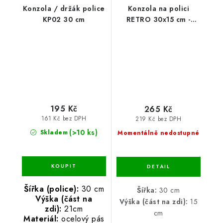
Konzola / držák police
Konzola na polici
KP02 30 cm
RETRO 30x15 cm -
měděná
195 Kč
265 Kč
161 Kč bez DPH
219 Kč bez DPH
(>10 ks)
Skladem
Momentálně nedostupné
Šířka (police):
30 cm
Šířka:
30 cm
Výška (část na
Výška (část na zdi):
15
zdi):
21cm
cm
Materiál:
ocelový pás