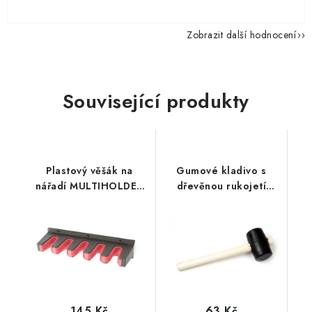
Zobrazit další hodnocení
Související produkty
Plastový věšák na
Gumové kladivo s
nářadí MULTIHOLDER
dřevěnou rukojetí
31 x 9,8 x 7 cm
55mm
145 Kč
63 Kč