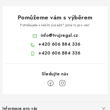
Pomůžeme vám s výběrem
Potřebujete s něčím poradit? Jsme tu pro vás!
info
@
tvujregal.cz
+420 606 884 336
+420 606 884 336
Z
á
Informace pro vás