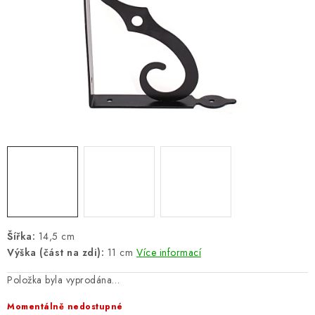
ŽEBŘÍKY SCHŮDKY A LEŠENÍ
PARKOVACÍ BLOKÁDY
AKCE A SLEVY
NOVINKY
HODNOCENÍ OBCHODU
ČASTO KLADENÉ DOTAZY
B2B - VELKOOBCHOD
Šířka:
14,5 cm
Výška (část na zdi):
11 cm
Více informací
NAPIŠTE NÁM
Položka byla vyprodána…
KONTAKTY
Momentálně nedostupné