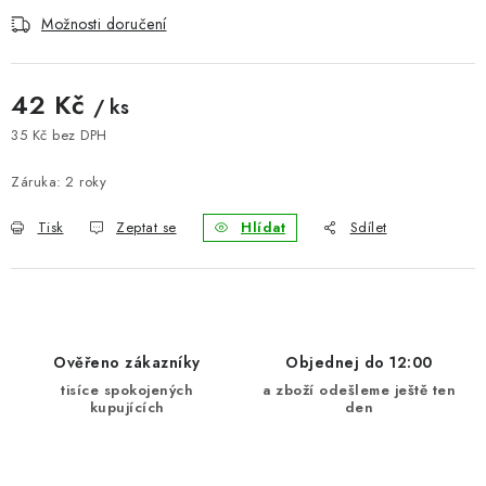
BLOG
Možnosti doručení
Kontakty
Hodnocení obchodu
Reklamace zboží
42 Kč
/ ks
Odstoupení od kupní smlouvy
Často kladené dotazy
35 Kč bez DPH
Obchodní a dodací podmínky
Ochrana osobních údajú
Měrná cena:
Záruka
:
2 roky
Cookies
Bezpečnostní certifikáty
Moje objednávka
Tisk
Zeptat se
Hlídat
Sdílet
Ověřeno zákazníky
Objednej do 12:00
tisíce spokojených
a zboží odešleme ještě ten
kupujících
den