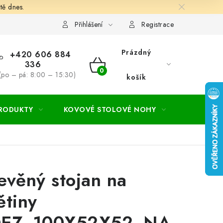
tě dnes.
hodní a dodací podmínky
Ochrana osobních údajú
Cookies
Přihlášení
Registrace
Prázdný
+420 606 884
336
NÁKUPNÍ
(po – pá: 8:00 – 15:30)
košík
KOŠÍK
PRODUKTY
KOVOVÉ STOLOVÉ NOHY
ZAHRADA
evěný stojan na
ětiny
EZ_100X52X52_NA