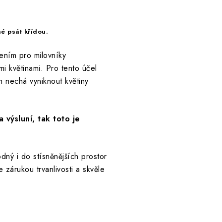
é psát křídou.
ením pro milovníky
mi květinami. Pro tento účel
n nechá vyniknout květiny
 výsluní, tak toto je
dný i do stísněnějších prostor
zárukou trvanlivosti a skvěle