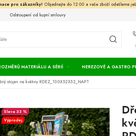
Objednejte do 12:00 a vaše zboží odešleme ješ
Odstoupení od kupní smlouvy
Často kladené dotazy
Obc
ROZMĚRŮ MATERIÁLU A SÉRIÍ
NEREZOVÉ A GASTRO 
ěný stojan na květiny RDEZ_100X52X52_NAPT
Dř
33 %
kv
Výprodej
RD