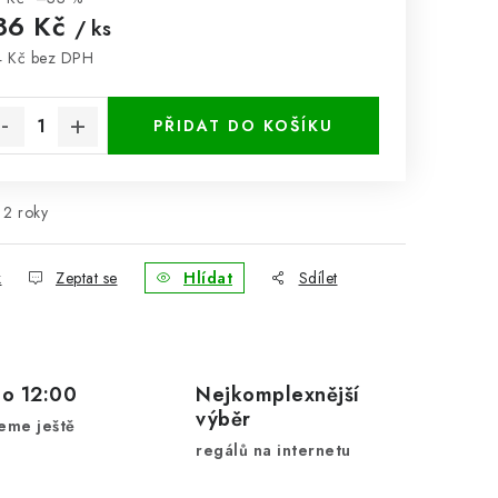
86 Kč
/ ks
 Kč bez DPH
rná cena:
PŘIDAT DO KOŠÍKU
2 roky
k
Zeptat se
Hlídat
Sdílet
do 12:00
Nejkomplexnější
výběr
eme ještě
regálů na internetu