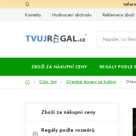
Přejít
na
Kontakty
Hodnocení obchodu
Reklamace zboží
obsah
ZBOŽÍ ZA NÁKUPNÍ CENY
REGÁLY PODLE 
Domů
Dům, byt
Dřevěné stojany na květiny
Dřev
P
K
Přeskočit
Zboží za nákupní ceny
kategorie
a
o
t
s
Regály podle rozměrů