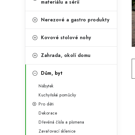
e
materiálu a sérií
t
g
r
o
Nerezové a gastro produkty
a
r
Kovové stolové nohy
n
i
e
n
Zahrada, okolí domu
í
p
Dům, byt
a
Nábytek
n
Kuchyňské pomůcky
Pro děti
e
Dekorace
l
Dřevěná čísla a písmena
Zavařovací sklenice