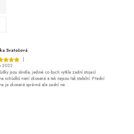
ka Svatošová
|
6.2022
ůdky jsou skvěle, jediné co bych vytkla zadní stojací
na schůdků není zkosená a tak nejsou tak stabilní. Přední
ana je zkosená správně ale zadní ne.