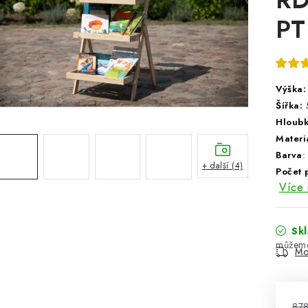
PT
Výška:
Šířka:
Hloub
Materi
Barva
:
+ další (4)
Počet 
Více 
Sk
Mo
878