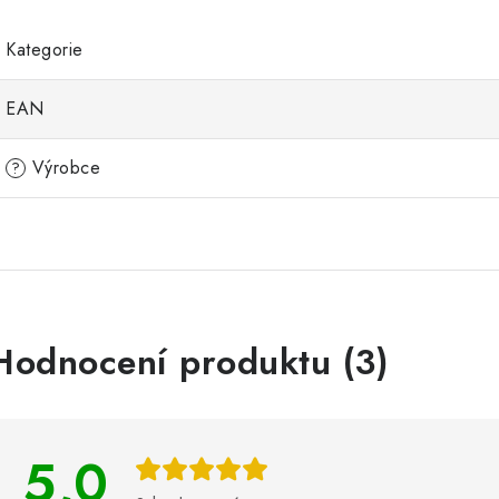
Kategorie
EAN
Výrobce
?
V
Hodnocení produktu (3)
ý
p
5,0