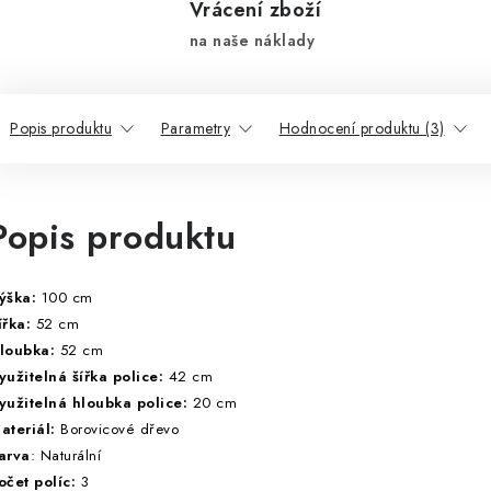
Vrácení zboží
na naše náklady
Popis produktu
Parametry
Hodnocení produktu (3)
Popis produktu
ýška:
100 cm
ířka:
52 cm
loubka:
52 cm
yužitelná šířka police:
42 cm
yužitelná hloubka police:
20 cm
ateriál:
Borovicové dřevo
arva
: Naturální
očet políc:
3