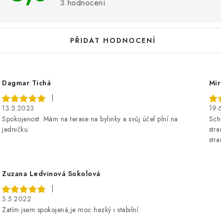
s
3 hodnocení
h
o
PŘIDAT HODNOCENÍ
d
n
o
Dagmar Tichá
Mir
c
|
13.5.2023
19.
e
Spokojenost. Mám na terase na bylinky a svůj účel plní na
Sch
n
jedničku.
stra
str
Zuzana Ledvinová Sokolová
|
3.5.2022
Zatím jsem spokojená,je moc hezký i stabilní.