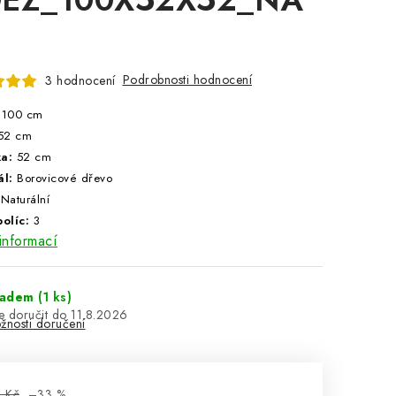
Podrobnosti hodnocení
3 hodnocení
100 cm
52 cm
ka:
52 cm
ál:
Borovicové dřevo
 Naturální
políc:
3
informací
ladem
(1 ks)
11.8.2026
žnosti doručení
 Kč
–33 %