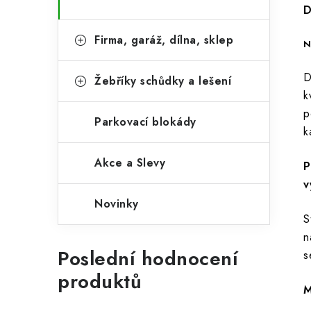
D
Firma, garáž, dílna, sklep
N
D
Žebříky schůdky a lešení
k
p
Parkovací blokády
k
Akce a Slevy
P
v
Novinky
S
n
Poslední hodnocení
s
produktů
M