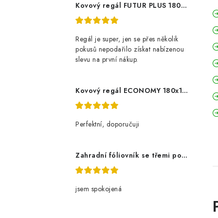
Kovový regál FUTUR PLUS 180x120x45 5 polic Nosnost 1000 KG - pozinkovaný
Regál je super, jen se přes několik
pokusů nepodařilo získat nabízenou
slevu na první nákup.
Kovový regál ECONOMY 180x120x60 5 polic - pozinkovaný
Perfektní, doporučuji
Zahradní fóliovník se třemi policemi
jsem spokojená