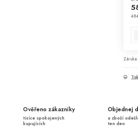
5
484
Mě
Záruka
:
Tis
Ověřeno zákazníky
Objednej 
tisíce spokojených
a zboží odešl
kupujících
ten den