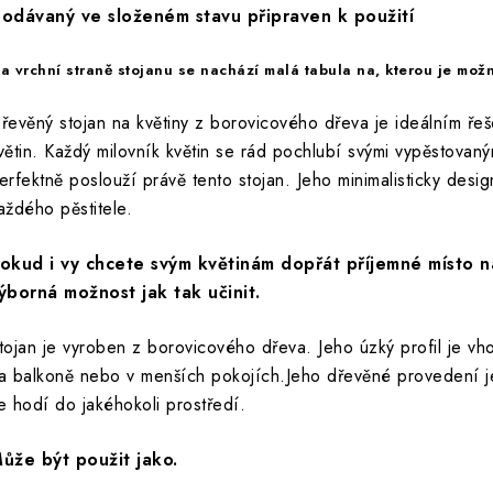
odávaný ve složeném stavu připraven k použití
a vrchní straně stojanu se nachází malá tabula na, kterou je možn
řevěný stojan na květiny z borovicového dřeva je ideálním řeš
větin. Každý milovník květin se rád pochlubí svými vypěstovaný
erfektně poslouží právě tento stojan. Jeho minimalisticky desig
aždého pěstitele.
okud i vy chcete svým květinám dopřát příjemné místo na
ýborná možnost jak tak učinit.
tojan je vyroben z borovicového dřeva. Jeho úzký profil je vho
a balkoně nebo v menších pokojích.Jeho dřevěné provedení je 
e hodí do jakéhokoli prostředí.
ůže být použit jako.