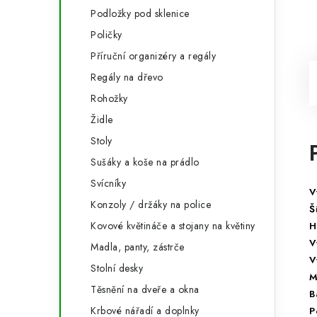
Podložky pod sklenice
Poličky
Příruční organizéry a regály
Regály na dřevo
Rohožky
Židle
Stoly
Sušáky a koše na prádlo
Svícníky
V
Konzoly / držáky na police
Š
Kovové květináče a stojany na květiny
H
V
Madla, panty, zástrče
V
Stolní desky
M
Těsnění na dveře a okna
B
Krbové nářadí a doplnky
P