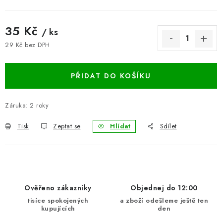
BLOG
35 Kč
/ ks
Kontakty
Hodnocení obchodu
Reklamace zboží
29 Kč bez DPH
Měrná cena:
Odstoupení od kupní smlouvy
Často kladené dotazy
Obchodní a dodací podmínky
Ochrana osobních údajú
PŘIDAT DO KOŠÍKU
Cookies
Bezpečnostní certifikáty
Moje objednávka
Záruka
:
2 roky
Tisk
Zeptat se
Hlídat
Sdílet
Ověřeno zákazníky
Objednej do 12:00
tisíce spokojených
a zboží odešleme ještě ten
kupujících
den