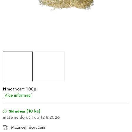
ŽEBŘÍKY SCHŮDKY A LEŠENÍ
PARKOVACÍ BLOKÁDY
AKCE A SLEVY
NOVINKY
HODNOCENÍ OBCHODU
ČASTO KLADENÉ DOTAZY
Hmotnost:
100g
B2B - VELKOOBCHOD
Více informací
NAPIŠTE NÁM
(10 ks)
Skladem
12.8.2026
KONTAKTY
Možnosti doručení