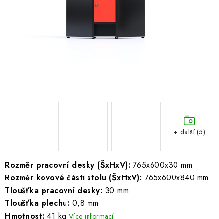
ŽEBŘÍKY SCHŮDKY A LEŠENÍ
PARKOVACÍ BLOKÁDY
AKCE A SLEVY
NOVINKY
HODNOCENÍ OBCHODU
ČASTO KLADENÉ DOTAZY
+ další (5)
B2B - VELKOOBCHOD
Rozměr pracovní desky (ŠxHxV):
765x600x30 mm
Rozměr kovové části stolu (ŠxHxV):
765x600x840 mm
NAPIŠTE NÁM
Tloušťka pracovní desky:
30 mm
Tloušťka plechu:
0,8 mm
KONTAKTY
Hmotnost:
41 kg
Více informací