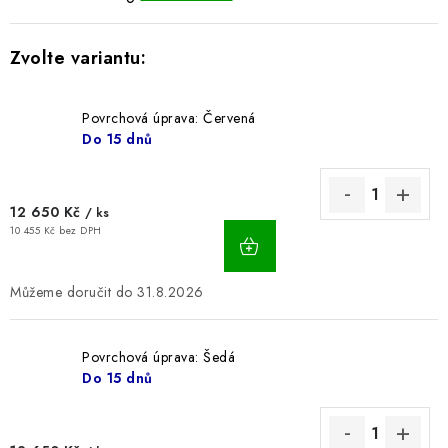
BLOG
Kontakty
Hodnocení obchodu
Reklamace zboží
Odstoupení od kupní smlouvy
Často kladené dotazy
Povrchová úprava: Červená
Do 15 dnů
Obchodní a dodací podmínky
Ochrana osobních údajú
Cookies
Bezpečnostní certifikáty
Moje objednávka
12 650 Kč
/ ks
10 455 Kč bez DPH
31.8.2026
Povrchová úprava: Šedá
Do 15 dnů