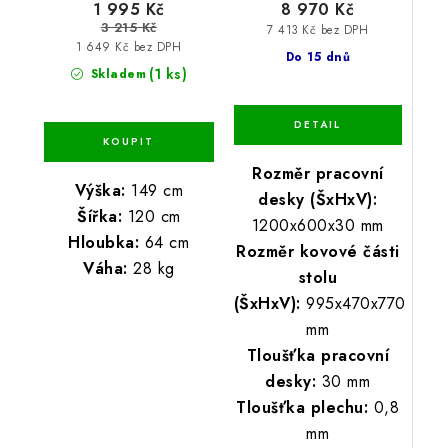
1 995 Kč
8 970 Kč
3 215 Kč
7 413 Kč bez DPH
1 649 Kč bez DPH
Do 15 dnů
(1 ks)
Skladem
Rozměr pracovní
Výška:
149 cm
desky (ŠxHxV):
Šířka:
120 cm
1200x600x30 mm
Hloubka:
64 cm
Rozměr kovové části
Váha:
28 kg
stolu
(ŠxHxV):
995x470x770
mm
Tloušťka pracovní
desky:
30 mm
Tloušťka plechu:
0,8
mm