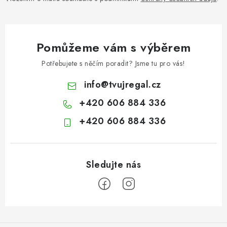
Pomůžeme vám s výběrem
Potřebujete s něčím poradit? Jsme tu pro vás!
info
@
tvujregal.cz
+420 606 884 336
+420 606 884 336
Z
á