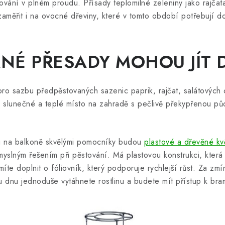
vání v plném proudu. Přísady teplomilné zeleniny jako rajčat
měřit i na ovocné dřeviny, které v tomto období potřebují do
NÉ PŘESADY MOHOU JÍT 
pro sazbu předpěstovaných sazenic paprik, rajčat, salátových 
 ně slunečné a teplé místo na zahradě s pečlivě překypřenou 
nu na balkoně skvělými pomocníky budou
plastové a dřevěné kv
yslným řešením při pěstování. Má plastovou konstrukci, která 
te doplnit o fóliovník, který podporuje rychlejší růst. Za zmí
u dnu jednoduše vytáhnete rostlinu a budete mít přístup k br