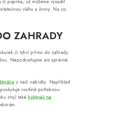
a či paprika, už můžeme vysadit
statečnou vláhu a živiny. Na co
DO ZAHRADY
okurek či tykví přímo do zahrady.
půdou. Nepodceňujme ani správné
ětináče
z naší nabídky. Například
poskytuje rostlině potřebnou
nku stojí také
květináč na
amborám.