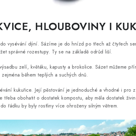
VICE, HLOUBOVINY I KUK
 do vysévání dýní. Sázíme je do hnízd po třech až čtyřech 
držet správné rozestupy. Ty se na základě odrůd liší.
 výsadbu zelí, květáku, kapusty a brokolice. Sázet můžeme př
o zejména během teplých a suchých dnů.
sévání kukuřice. Její pěstování je jednoduché a vhodné i pro 
je třeba obohatit o dostatek kompostu, aby měla dostatek živi
do řádku by byly rostliny více ohroženy silným větrem.