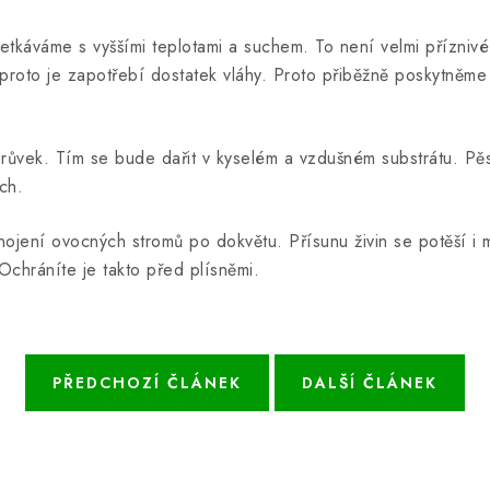
etkáváme s vyššími teplotami a suchem. To není velmi přízniv
 proto je zapotřebí dostatek vláhy. Proto přiběžně poskytněm
růvek. Tím se bude dařit v kyselém a vzdušném substrátu. Pě
ch.
jení ovocných stromů po dokvětu. Přísunu živin se potěší i m
 Ochráníte je takto před plísněmi.
PŘEDCHOZÍ ČLÁNEK
DALŠÍ ČLÁNEK