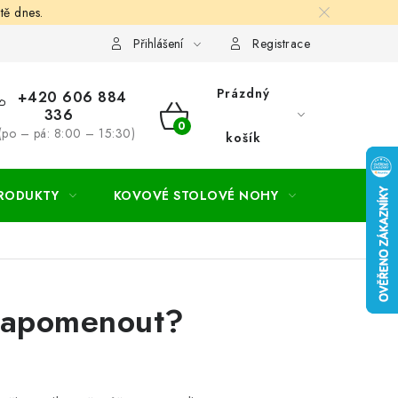
tě dnes.
hodní a dodací podmínky
Ochrana osobních údajú
Cookies
Přihlášení
Registrace
Prázdný
+420 606 884
336
NÁKUPNÍ
(po – pá: 8:00 – 15:30)
košík
KOŠÍK
PRODUKTY
KOVOVÉ STOLOVÉ NOHY
ZAHRADA
ezapomenout?