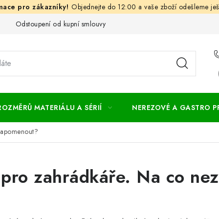
Objednejte do 12:00 a vaše zboží odešleme ješ
Odstoupení od kupní smlouvy
Často kladené dotazy
Obc
ROZMĚRŮ MATERIÁLU A SÉRIÍ
NEREZOVÉ A GASTRO 
ezapomenout?
 pro zahrádkáře. Na co n