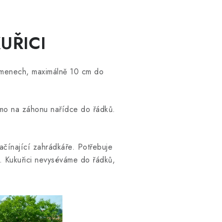
UŘICI
semenech, maximálně 10 cm do
ímo na záhonu nařídce do řádků.
začínající zahrádkáře. Potřebuje
n. Kukuřici nevyséváme do řádků,