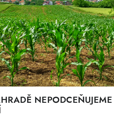
AHRADĚ NEPODCEŇUJEME
Í