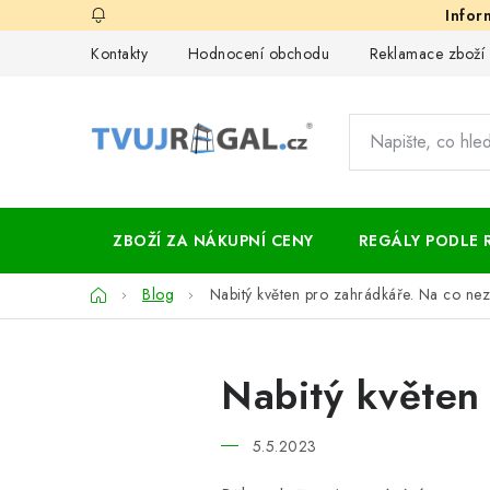
Přejít
na
Kontakty
Hodnocení obchodu
Reklamace zboží
obsah
ZBOŽÍ ZA NÁKUPNÍ CENY
REGÁLY PODLE 
Domů
Blog
Nabitý květen pro zahrádkáře. Na co n
Nabitý květen
5.5.2023