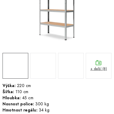
ŽEBŘÍKY SCHŮDKY A LEŠENÍ
PARKOVACÍ BLOKÁDY
AKCE A SLEVY
NOVINKY
HODNOCENÍ OBCHODU
ČASTO KLADENÉ DOTAZY
+ další (8)
B2B - VELKOOBCHOD
Výška:
220 cm
Šířka:
110 cm
NAPIŠTE NÁM
Hloubka:
45 cm
Nosnost police:
300 kg
KONTAKTY
Hmotnost regálu:
34 kg