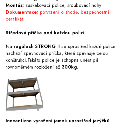
Montáž:
zaskakovací police, šroubovací nohy
Dokumentace:
potvrzení o shodě, bezpečnostní
certifikát
Středová příčka pod každou policí
Na
regálech STRONG II
se uprostřed každé police
nachází zpevňovací příčka, která zpevňuje celou
konštrukci.Takáto police je schopna unést při
rovnoměrném rozložení až
300kg.
Inovantívne vyražení jamek uprostřed jazýčků