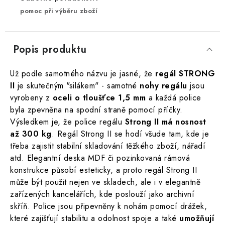
pomoc při výběru zboží
Popis produktu
Už podle samotného názvu je jasné, že
regál STRONG
II
je skutečným "silákem" - samotné
nohy regálu
jsou
vyrobeny z
oceli o tloušťce 1,5 mm
a každá police
byla zpevněna na spodní straně pomocí příčky.
Výsledkem je, že police regálu
Strong II má nosnost
až 300 kg
. Regál Strong II se hodí všude tam, kde je
třeba zajistit stabilní skladování těžkého zboží, nářadí
atd. Elegantní deska MDF či pozinkovaná rámová
konstrukce působí esteticky, a proto regál Strong II
může být použit nejen ve skladech, ale i v elegantně
zařízených kancelářích, kde poslouží jako archivní
skříň. Police jsou připevněny k nohám pomocí drážek,
které zajišťují stabilitu a odolnost spoje a také
umožňují