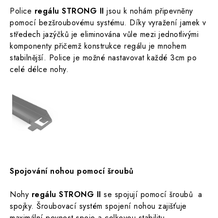
Police
regálu
STRONG II
jsou k nohám připevněny
pomocí bezšroubovému systému.
Díky vyražení jamek v
středech jazýčků je eliminována vůle mezi jednotlivými
komponenty přičemž konstrukce regálu je mnohem
stabilnější.
Police je možné nastavovat každé 3cm po
celé délce nohy.
Spojování nohou pomocí šroubů
Nohy
regálu STRONG II
se spojují pomocí šroubů a
spojky.
Šroubovací systém spojení nohou zajišťuje
maximální pevnost spoje a celkovou stabilitu