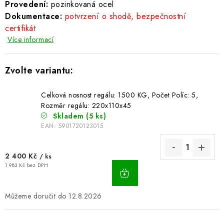
Provedení:
pozinkovaná ocel
BLOG
Dokumentace:
potvrzení o shodě, bezpečnostní
certifikát
Kontakty
Hodnocení obchodu
Reklamace zboží
Více informací
Odstoupení od kupní smlouvy
Často kladené dotazy
Obchodní a dodací podmínky
Ochrana osobních údajú
Cookies
Bezpečnostní certifikáty
Moje objednávka
Celková nosnost regálu: 1500 KG, Počet Políc: 5,
Rozměr regálu: 220x110x45
Skladem
(5 ks)
EAN:
5901720123015
2 400 Kč
/ ks
1 983 Kč bez DPH
12.8.2026