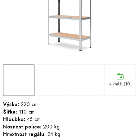
ŽEBŘÍKY SCHŮDKY A LEŠENÍ
PARKOVACÍ BLOKÁDY
AKCE A SLEVY
NOVINKY
HODNOCENÍ OBCHODU
ČASTO KLADENÉ DOTAZY
+ další (10)
B2B - VELKOOBCHOD
Výška:
220 cm
Šířka:
110 cm
NAPIŠTE NÁM
Hloubka:
45 cm
Nosnost police:
200 kg
KONTAKTY
Hmotnost regálu:
24 kg