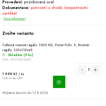
Provedení:
pozinkovaná ocel
BLOG
Dokumentace:
potvrzení o shodě, bezpečnostní
certifikát
Kontakty
Hodnocení obchodu
Reklamace zboží
Více informací
Odstoupení od kupní smlouvy
Často kladené dotazy
Obchodní a dodací podmínky
Ochrana osobních údajú
Cookies
Bezpečnostní certifikáty
Moje objednávka
Celková nosnost regálu: 1000 KG, Počet Políc: 5, Rozměr
regálu: 220x110x45
Skladem
(5 ks)
EAN:
5901720120021
1 998 Kč
/ ks
1 651 Kč bez DPH
12.8.2026