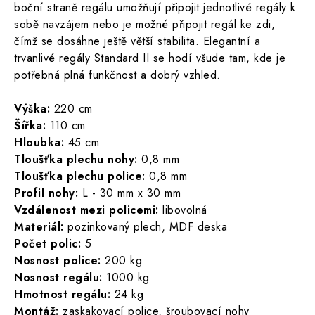
boční straně regálu umožňují připojit jednotlivé regály k
sobě navzájem nebo je možné připojit regál ke zdi,
čímž se dosáhne ještě větší stabilita. Elegantní a
trvanlivé regály Standard II se hodí všude tam, kde je
potřebná plná funkčnost a dobrý vzhled.
Výška:
220 cm
Šířka:
110 cm
Hloubka:
45 cm
Tloušťka plechu nohy:
0,8 mm
Tloušťka plechu police:
0,8 mm
Profil nohy:
L - 30 mm x 30 mm
Vzdálenost mezi policemi:
libovolná
Materiál:
pozinkovaný plech, MDF deska
Počet polic:
5
Nosnost police:
200 kg
Nosnost regálu:
1000 kg
Hmotnost regálu:
24 kg
Montáž:
zaskakovací police, šroubovací nohy