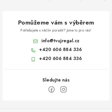
Pomůžeme vám s výběrem
Potřebujete s něčím poradit? Jsme tu pro vás!
info
@
tvujregal.cz
+420 606 884 336
+420 606 884 336
Z
á