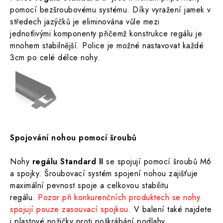
pomocí bezšroubovému systému.
Díky vyražení jamek v
středech jazýčků je eliminována vůle mezi
jednotlivými
komponenty přičemž konstrukce regálu je
mnohem stabilnější.
Police je možné nastavovat každé
3cm po celé délce nohy.
Spojování nohou pomocí šroubů
Nohy
regálu Standard II
se spojují pomocí šroubů M6
a spojky.
Šroubovací systém spojení nohou zajišťuje
maximální pevnost spoje a celkovou stabilitu
regálu.
Pozor při konkurenčních produktech se nohy
spojují pouze zasouvací spojkou.
V balení také najdete
i plastové nožičky proti poškrábání podlahy.