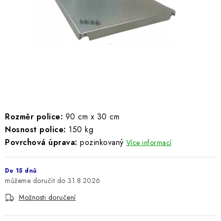
ŽEBŘÍKY SCHŮDKY A LEŠENÍ
PARKOVACÍ BLOKÁDY
AKCE A SLEVY
NOVINKY
HODNOCENÍ OBCHODU
Rozměr police:
90 cm x 30 cm
Nosnost police:
ČASTO KLADENÉ DOTAZY
150 kg
Povrchová úprava:
pozinkovaný
Více informací
B2B - VELKOOBCHOD
Do 15 dnů
NAPIŠTE NÁM
31.8.2026
Možnosti doručení
KONTAKTY