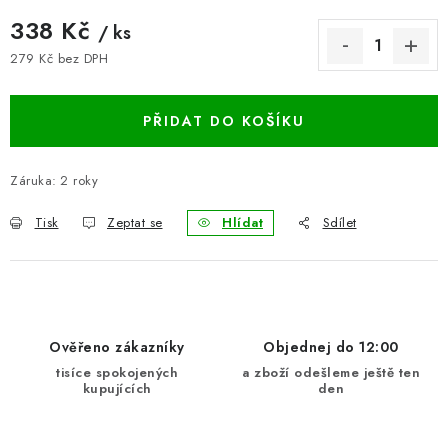
BLOG
338 Kč
/ ks
279 Kč bez DPH
Měrná cena:
Kontakty
Hodnocení obchodu
Reklamace zboží
Odstoupení od kupní smlouvy
Často kladené dotazy
PŘIDAT DO KOŠÍKU
Obchodní a dodací podmínky
Ochrana osobních údajú
Cookies
Bezpečnostní certifikáty
Moje objednávka
Záruka
:
2 roky
Tisk
Zeptat se
Hlídat
Sdílet
Ověřeno zákazníky
Objednej do 12:00
tisíce spokojených
a zboží odešleme ještě ten
kupujících
den