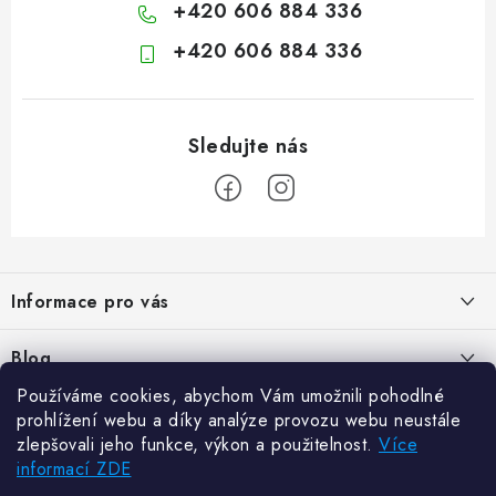
+420 606 884 336
+420 606 884 336
Z
á
Informace pro vás
p
a
Kontakty
Blog
t
Hodnocení obchodu
Používáme cookies, abychom Vám umožnili pohodlné
í
Jak vybrat poštovní schránku?
Facebook
prohlížení webu a díky analýze provozu webu neustále
21.5.2024
Reklamace zboží
zlepšovali jeho funkce, výkon a použitelnost.
Více
informací ZDE
Novinky
Odstoupení od kupní smlouvy
Zajistěte si bohatou úrodu. Začněte s přípravou sazenic