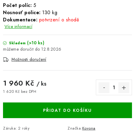
Počet políc:
5
BLOG
Nosnosť police:
13
0 kg
Dokumentace:
potvrzení o shodě
Kontakty
Hodnocení obchodu
Reklamace zboží
Více informací
Odstoupení od kupní smlouvy
Často kladené dotazy
Obchodní a dodací podmínky
Ochrana osobních údajú
(>10 ks)
Skladem
12.8.2026
Cookies
Bezpečnostní certifikáty
Moje objednávka
Možnosti doručení
1 960 Kč
/ ks
1 620 Kč bez DPH
Měrná cena:
PŘIDAT DO KOŠÍKU
Záruka
:
2 roky
Značka:
Kovona