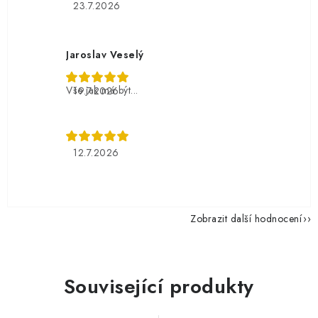
23.7.2026
Jaroslav Veselý
Vše jak má být...
19.7.2026
12.7.2026
Zobrazit další hodnocení
Související produkty