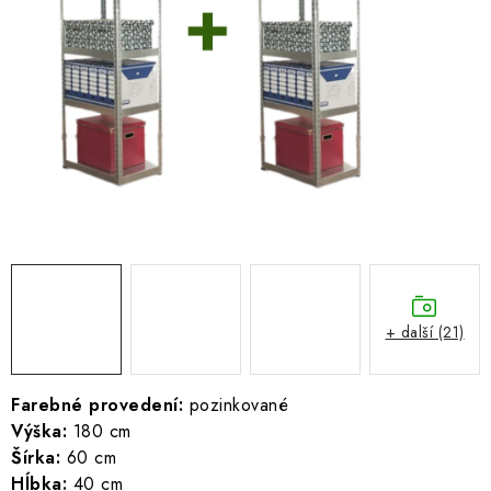
ŽEBŘÍKY SCHŮDKY A LEŠENÍ
PARKOVACÍ BLOKÁDY
AKCE A SLEVY
NOVINKY
HODNOCENÍ OBCHODU
ČASTO KLADENÉ DOTAZY
+ další (21)
B2B - VELKOOBCHOD
NAPIŠTE NÁM
Farebné provedení:
pozinkované
Výška:
180 cm
Šírka:
60 cm
KONTAKTY
Hĺbka:
40 cm