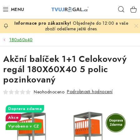
Přejít
Hleda
na
obsah
Objednejte do 12:00 a vaše
ZBOŽÍ ZA NÁKUPNÍ CENY
zboží odešleme ještě dnes.
180x60x40
REGÁLY PODLE ROZMĚRŮ MATERIÁLU A SÉRIÍ
Akční balíček 1+1 Celokovový
NEREZOVÉ A GASTRO PRODUKTY
regál 180X60X40 5 polic
KOVOVÉ STOLOVÉ NOHY
pozinkovaný
ZAHRADA, OKOLÍ DOMU
Podrobnosti hodnocení
Neohodnoceno
DŮM, BYT
Doprava zdarma
Akce
FIRMA, GARÁŽ, DÍLNA, SKLEP
Vyrobeno v CZ