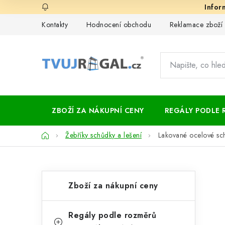
Přejít
na
Kontakty
Hodnocení obchodu
Reklamace zboží
obsah
ZBOŽÍ ZA NÁKUPNÍ CENY
REGÁLY PODLE 
Domů
Žebříky schůdky a lešení
Lakované ocelové s
P
K
Přeskočit
Zboží za nákupní ceny
kategorie
a
o
t
s
Regály podle rozměrů