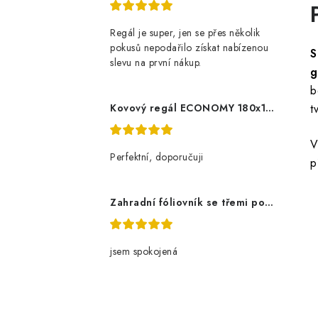
Regál je super, jen se přes několik
pokusů nepodařilo získat nabízenou
S
slevu na první nákup.
g
b
Kovový regál ECONOMY 180x120x60 5 polic - pozinkovaný
t
V
Perfektní, doporučuji
p
Zahradní fóliovník se třemi policemi
jsem spokojená