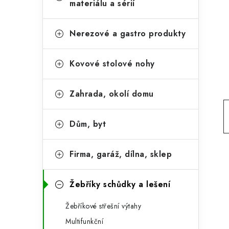
e
materiálu a sérií
t
g
r
o
Nerezové a gastro produkty
a
r
Kovové stolové nohy
n
i
e
n
Zahrada, okolí domu
í
p
Dům, byt
a
Firma, garáž, dílna, sklep
n
e
Žebříky schůdky a lešení
l
Žebříkové střešní výtahy
Multifunkční