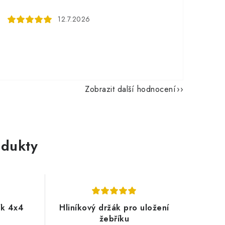
12.7.2026
Zobrazit další hodnocení
dukty
ík 4x4
Hliníkový držák pro uložení
žebříku