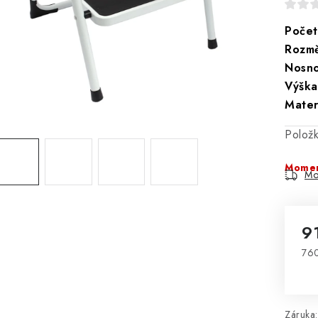
Počet
Rozmě
Nosno
Výška
Materi
Polož
Momen
Mo
9
76
Mě
Záruka
: