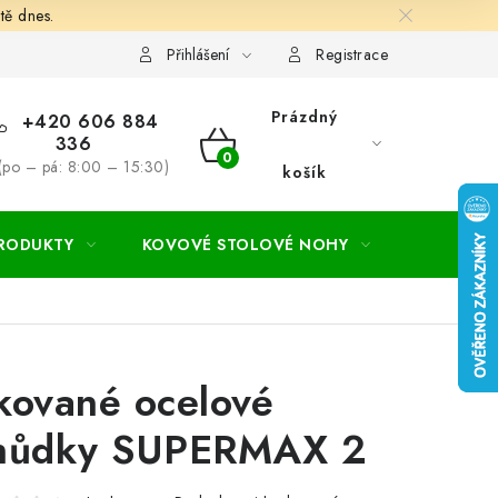
tě dnes.
hodní a dodací podmínky
Ochrana osobních údajú
Cookies
Přihlášení
Registrace
Prázdný
+420 606 884
336
NÁKUPNÍ
(po – pá: 8:00 – 15:30)
košík
KOŠÍK
PRODUKTY
KOVOVÉ STOLOVÉ NOHY
ZAHRADA
kované ocelové
hůdky SUPERMAX 2