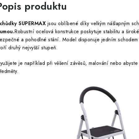
Popis produktu
chůdky SUPERMAX
jsou oblíbené díky velkým nášlapným s
umou.
Robustní ocelová konstrukce poskytuje stabilitu a široké
ezpečné a pohodlné stání. Model disponuje jedním schodem a
voří druhý nejvyšší stupeň.
yužijete je například při věšení závěsů, malování nebo abyste
ředměty.