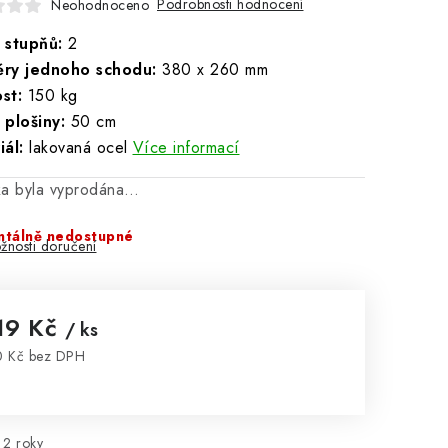
Podrobnosti hodnocení
Neohodnoceno
 stupňů:
2
ry jednoho schodu:
380 x 260 mm
st:
150 kg
 plošiny:
50 cm
ál:
lakovaná ocel
Více informací
ka byla vyprodána…
tálně nedostupné
žnosti doručení
19 Kč
/ ks
0 Kč bez DPH
rná cena:
2 roky