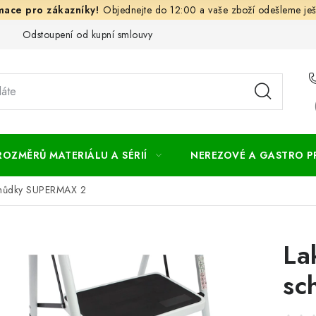
Objednejte do 12:00 a vaše zboží odešleme ješ
Odstoupení od kupní smlouvy
Často kladené dotazy
Obc
ROZMĚRŮ MATERIÁLU A SÉRIÍ
NEREZOVÉ A GASTRO 
chůdky SUPERMAX 2
La
sc