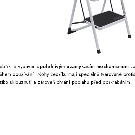
ebřík je vybaven
spolehlivým uzamykacím mechanismem
za
ěhem používání. Nohy žebříku mají speciálně tvarované protis
iziko uklouznutí a zároveň chrání podlahu před poškrábáním.