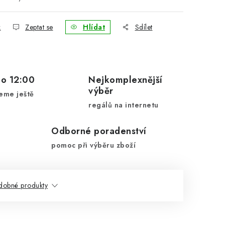
k
Zeptat se
Hlídat
Sdílet
do 12:00
Nejkomplexnější
výběr
eme ještě
regálů na internetu
Odborné poradenství
pomoc při výběru zboží
dobné produkty