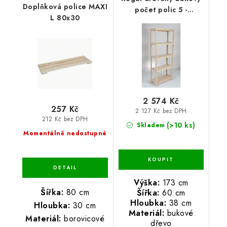
Doplňková police MAXI
počet polic 5 -
L 80x30
173x60x38 cm
2 574 Kč
257 Kč
2 127 Kč bez DPH
212 Kč bez DPH
(>10 ks)
Skladem
Momentálně nedostupné
Výška:
173 cm
Šířka:
80 cm
Šířka:
60 cm
Hloubka:
38 cm
Hloubka:
30 cm
Materiál:
bukové
Materiál:
borovicové
dřevo