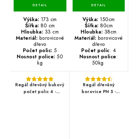
Výška:
150cm
Výška:
173 cm
Šířka:
80cm
Šířka:
80 cm
Hloubka:
38cm
Hloubka:
33 cm
Materiál:
borovicové
Materiál:
borovicové
dřevo
dřevo
Počet políc
: 4
Počet polic:
5
Nosnost police
:
Nosnost police:
50
50kg
kg
Regál dřevěný bukový
Regál dřevěný
počet polic 4 -
borovice PN 5 -
133x80x33 cm
173x70x38 cm