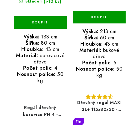
(>10 ks)
Skladem
Výška:
213 cm
Výška:
133 cm
Šířka:
60 cm
Šířka:
80 cm
Hloubka:
43 cm
Hloubka:
43 cm
Materiál:
bukové
Materiál:
borovicové
dřevo
dřevo
Počet polic:
6
Počet polic:
4
Nosnost police:
50
Nosnost police:
50
kg
kg
Dřevěný regál MAXI
Regál dřevěný
3L+ 115x80x30 -
borovice PN 4 -
borovice
133x60x43 cm
Tip