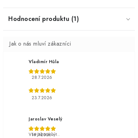
Hodnocení produktu (1)
Vladimír Hůla
28.7.2026
23.7.2026
Jaroslav Veselý
Vše jak má být...
19.7.2026