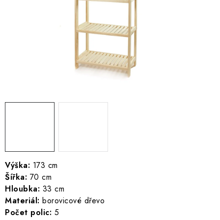
ŽEBŘÍKY SCHŮDKY A LEŠENÍ
PARKOVACÍ BLOKÁDY
AKCE A SLEVY
NOVINKY
HODNOCENÍ OBCHODU
ČASTO KLADENÉ DOTAZY
B2B - VELKOOBCHOD
Výška:
173 cm
Šířka:
70 cm
NAPIŠTE NÁM
Hloubka:
33 cm
Materiál:
borovicové dřevo
KONTAKTY
Počet polic:
5