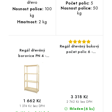
dřevo
Počet polic:
5
Nosnost police:
50
Nosnost police:
100
kg
kg
Hmotnost:
2 kg
Regál dřevěný bukový
Regál dřevěný
počet polic 6 -
borovice PN 4 -
213x60x43 cm
133x80x43 cm
3 318 Kč
1 662 Kč
2 742 Kč bez DPH
1 374 Kč bez DPH
(6 ks)
Skladem