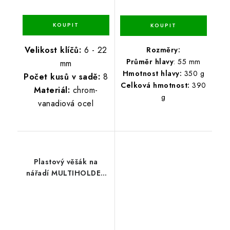
Velikost klíčů:
6 - 22
Rozměry:
Průměr hlavy
: 55 mm
mm
Hmotnost hlavy:
350 g
Počet kusů v sadě:
8
Celková hmotnost:
390
Materiál:
chrom-
g
vanadiová ocel
Plastový věšák na
nářadí MULTIHOLDER
59,7 x 12,8 x 11,8 cm