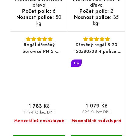
dřevo
dřevo
Počet polic:
6
Počet políc
: 2
Nosnost police:
50
Nosnost police:
35
kg
kg
Regál dřevěný
Dřevěný regál B-23
borovice PN 5 -
150x80x38 4 police -
173x80x33 cm
borovice
Tip
1 079 Kč
1 783 Kč
892 Kč bez DPH
1 474 Kč bez DPH
Momentálně nedostupné
Momentálně nedostupné