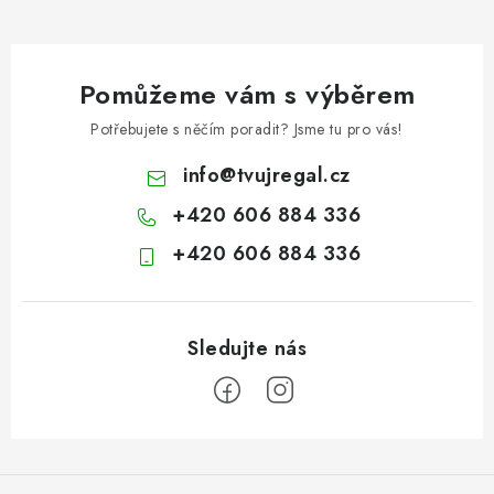
Pomůžeme vám s výběrem
Potřebujete s něčím poradit? Jsme tu pro vás!
info
@
tvujregal.cz
+420 606 884 336
+420 606 884 336
Z
á