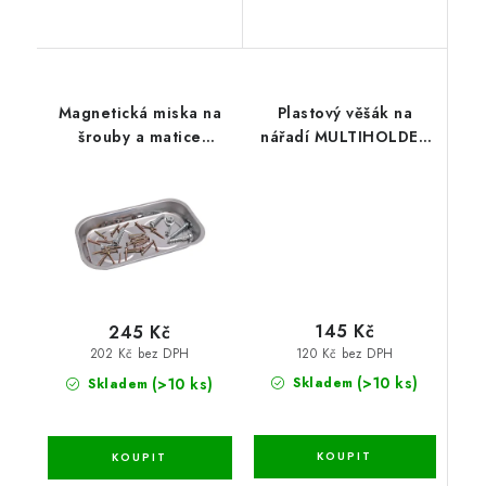
Magnetická miska na
Plastový věšák na
šrouby a matice
nářadí MULTIHOLDER
13,6x23,7x2,8 cm
31 x 9,8 x 7 cm
145 Kč
245 Kč
120 Kč bez DPH
202 Kč bez DPH
(>10 ks)
(>10 ks)
Skladem
Skladem