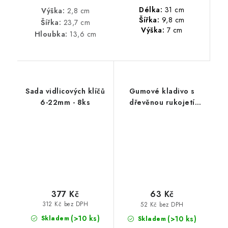
Délka:
31 cm
Výška:
2,8 cm
Šířka:
9,8 cm
Šířka:
23,7 cm
Výška:
7 cm
Hloubka:
13,6 cm
Sada vidlicových klíčů
Gumové kladivo s
6-22mm - 8ks
dřevěnou rukojetí
55mm
377 Kč
63 Kč
312 Kč bez DPH
52 Kč bez DPH
(>10 ks)
(>10 ks)
Skladem
Skladem