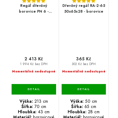
Regál dřevěný
Dřevěný regál RA-2-65
borovice PN 6 -
50x65x28 - borovice
213x70x43 cm
2 413 Kč
365 Kč
1 994 Kč bez DPH
302 Kč bez DPH
Momentálně nedostupné
Momentálně nedostupné
Výška:
213 cm
Výška:
50 cm
Šířka:
70 cm
Šířka:
65 cm
Hloubka:
43 cm
Hloubka:
28 cm
Materiál:
borovicové
Materiál:
borovicové