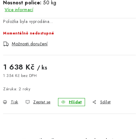
Nosnost police:
50 kg
BLOG
Více informací
Položka byla vyprodána…
Kontakty
Hodnocení obchodu
Reklamace zboží
Momentálně nedostupné
Odstoupení od kupní smlouvy
Často kladené dotazy
Obchodní a dodací podmínky
Ochrana osobních údajú
Možnosti doručení
Cookies
Bezpečnostní certifikáty
Moje objednávka
1 638 Kč
/ ks
1 354 Kč bez DPH
Měrná cena:
Záruka
:
2 roky
Tisk
Zeptat se
Hlídat
Sdílet